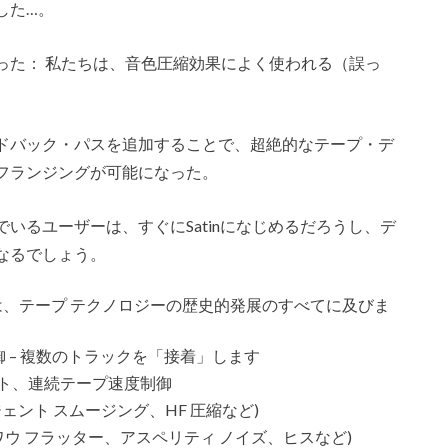
した…。
った： 私たちは、音色圧縮効果によく使われる（誤っ
。
ドバック・パスを追加することで、超絶的なテープ・デ
フランジングが可能になった。
いるユーザーは、すぐにSatinになじめるだろうし、デ
なるでしょう。
ンは、テープ テクノロジーの歴史的発展のすべてに及びま
 – 複数のトラックを「接着」します
レート、連続テープ速度制御
ェント スムージング、HF 圧縮など)
ワウ フラッター、アスペリティ ノイズ、ヒスなど)