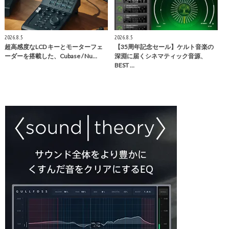
2026.8.5
2026.8.5
超⾼感度なLCD キーとモーターフェ
【35周年記念セール】ケルト音楽の
ーダーを搭載した、Cubase / Nu…
深淵に届くシネマティック音源、
BEST …