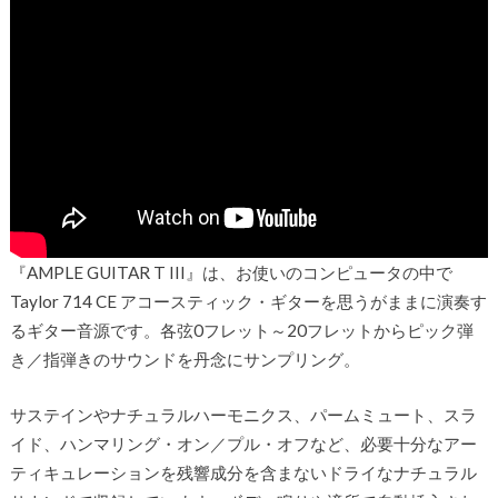
『AMPLE GUITAR T III』は、お使いのコンピュータの中で
Taylor 714 CE アコースティック・ギターを思うがままに演奏す
るギター音源です。各弦0フレット～20フレットからピック弾
き／指弾きのサウンドを丹念にサンプリング。
サステインやナチュラルハーモニクス、パームミュート、スラ
イド、ハンマリング・オン／プル・オフなど、必要十分なアー
ティキュレーションを残響成分を含まないドライなナチュラル