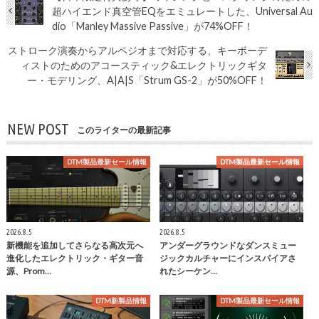
超ハイエンド真空管EQをエミュレートした、Universal Au
dio「Manley Massive Passive」が74%OFF！
ストローク演奏からアルペジオまで対応する、キーボーデ
ィストのためのアコースティック&エレクトリックギタ
ー・モデリング、A|A|S「Strum GS-2」が50%OFF！
NEW POST
このライターの最新記事
DTM製品最新セール情報
DTM製品最新セール情報
2026.8.5
2026.8.5
新機能を追加してさらなる高次元へ
アンダーグラウンドなダンスミュー
進化したエレクトリック・ギター音
ジックカルチャーにインスパイアさ
源、Prom…
れたシーケン…
DTM新製品情報
DTM製品最新セール情報