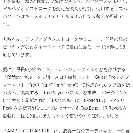
ドを搭載。最大8種類まで登録できるリズムパターンを用いて、
アルペジオやストロークを交えた演奏が可能。使用するリズム
パターンはキースイッチでリアルタイムに切り替えが可能で
す。
もちろん、アップ／ダウンストロークやミュート、任意の弦の
ピッキングなどをキースイッチで自由に操るコード演奏にも対
応しています。
更に、最長8小節のリフ／アルペジオ／フィルなどを作成する
「Rifferパネル、タブ譜・スコア編集ソフト「Guitar Pro」のフ
ォーマット（”.gp3″ “.gp4” “.gp5” “.gpx”）で作成されたタブ譜を読
み込み、演奏する「Tab Player パネル」を搭載。 バージョン3
にて大きく刷新された「FXパネル」は、8-band EQ、RMS と
Peak を選択可能なコンプレッサー、6-Tap Echo、IR Reverbを
搭載し、視覚的にも分かりやすく使いやすく進化しました。
『AMPLE GUITAR T III』は、必要十分のアーティキュレーショ