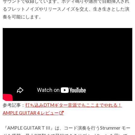
サウンドで収録しています。ボディ鳴りや適所で自動挿入され
るフレットノイズやリリースノイズを交え、生き生きとした演
奏を可能にします。
参考記事：
打ち込みDTMギター音源でもここまでやれる！
AMPLE GUITAR 4 レビュー
『AMPLE GUITAR T III』は、コード演奏を行うStrummer モー