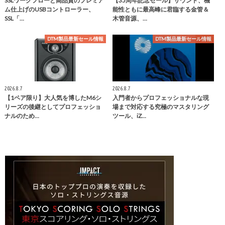
SSLワークフローと高品質のプレミア
【35周年記念セール】サウンド、機
ム仕上げのUSBコントローラー、
能性ともに最高峰に君臨する金管＆
SSL「…
木管音源、…
DTM製品最新セール情報
DTM製品最新セール情報
2026.8.7
2026.8.7
【1ペア限り】大人気を博したM6シ
入門者からプロフェッショナルな現
リーズの後継としてプロフェッショ
場まで対応する究極のマスタリング
ナルのため…
ツール、iZ…