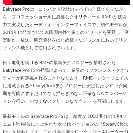
Babyface Proは、コンパクト設計のモバイル仕様でありなが
ら、プロフェッショナルに必要なクオリティーを RME の 技術
力で実現したオーディオ・インターフェイスで、初代モデルが
2011年に発売されて以降国内外で多くのアワードを受賞し、音
楽制作、放送、研究開発をはじめ様々なジャンルにおいてリフ
ァレンス機として使用されています。
日々進化を続ける RMEの最新テクノロジーが搭載された
Babyface Pro FSの登場によって、業界のリファレンス・クオリ
ティーが再定義されることとなります。RMEインターフェイス
に搭載される SteadyClockテクノロジーは安定した クロック同
期を可能にするだけでなく揺らぎのない正確な DA コンバージ
ョンを行い、かつてないクリーンなサウンド を可能にします。
最新モデルの Babyface Pro FS は、精度が 1000 兆分の 1 秒(フ
ェムト秒)単位に向上された次世代 バージョンの「SteadyClock
FS」を搭載します。これは高性能クロック・ジェネレーターの