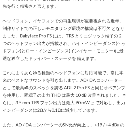
先を行く精密さと言えます。
ヘッドフォン、イヤフォンでの再生環境が重要視される近年、
制作サイドでの正しいモニタリング環境の構築は不可欠 となり
ました。Babyface Pro FS には、TRS とミニジャック端子の 2
つのヘッドフォン出力が搭載され、ハイ・インピー ダンス(ヘッ
ドフォン)とロー・インピーダンス(インイヤー・モニター)に最
適な独立したドライバー・ステージを 備えます。
これによりあらゆる種類のヘッドフォンに対応可能で、常に本
来のベストなサウンドを引き出します。AD/ DA コンバーター
として最高峰のスペックを誇る ADI-2 Pro FS と同じオペアンプ
を使用し、両端子の出力 THD は最大 10 dB 改善されました。さ
らに、3.5 mm TRS フォン出力は最大 90 mW まで対応し、出力
インピーダンスは2Ωから0.1Ωに減少しています。
また、AD / DA コンバーターのSN比が向上し、+19 / +4 dBu の