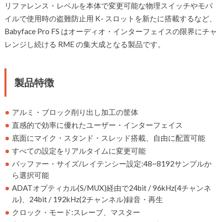
リファレンス・レベルを本体で変更可能な物理スイッチやモバ
イルで使用時の盗難防止用 K- スロットを新たに搭載するなど、
Babyface Pro FS はオーディオ・インターフェイスの限界にチャ
レンジし続ける RME の集大成となる製品です。
製品特徴
アルミ・ブロック削り出し加工の筐体
直感的で効率に優れたユーザー・インターフェイス
底面にマイク・スタンド・スレッド搭載、自由に配置可能
すべての設定をリアルタイムに変更可能
バッファー・サイズ/レイテンシー設定:48~8192サンプルか
ら選択可能
ADATオプティカル(S/MUX)経由で24bit / 96kHz(4チャンネ
ル)、24bit / 192kHz(2チャンネル)録音・再生
クロック・モード:スレーブ、マスター