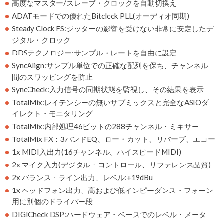
高度なマスター/スレーブ・クロックを自動切換え
ADATモードでの優れたBitclock PLL(オーディオ同期)
Steady Clock FS:ジッターの影響を受けない非常に安定したデ
ジタル・クロック
DDSテクノロジー:サンプル・レートを自由に設定
SyncAlign:サンプル単位での正確な配列を保ち、チャンネル
間のスワッピングを防止
SyncCheck:入力信号の同期状態を監視し、その結果を表示
TotalMix:レイテンシーの無いサブミックスと完全なASIOダ
イレクト・モニタリング
TotalMix:内部処理46ビットの288チャンネル・ミキサー
TotalMix FX：3バンドEQ、ロー・カット、リバーブ、エコー
1x MIDI入出力(16チャンネル、ハイスピードMIDI)
2x マイク入力(デジタル・コントロール、リファレンス品質)
2x バランス・ライン出力、レベル:+19dBu
1x ヘッドフォン出力、高および低インピーダンス・フォーン
用に別個のドライバー段
DIGICheck DSP:ハードウェア・ベースでのレベル・メータ