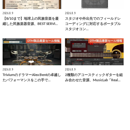
2026.8.9
2026.8.9
【8/10まで】地球上の民族音楽を凝
スタジオや外出先でのフィールドレ
縮した民族楽器音源、BEST SERVI…
コーディングに対応するポータブル
スタジオコン…
DTM製品最新セール情報
DTM製品最新セール情報
2026.8.9
2026.8.9
TriviumのドラマーAlex Bentの卓越し
2種類のアコースティックギターを組
たパフォーマンスをこの手で…
み合わせた音源、MusicLab「Real…