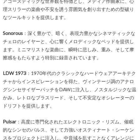
アコースティックな世界観を特徴とし、メディア作曲家に、心
理スリラーの楽曲や不安を誘う雰囲気を創り出すための型破り
なツールキットを提供します。
Sonorous
：深く豊かで、暗く、表現力豊かなシネマティックな
チェロのレイヤーと、心に響くメロディックなベッドを提供し
ます。ミニマリストな楽曲に、瞬時に悲しみ、重み、そして摩
擦感をもたらすよう特別に録音されています。
LDW 1973
：1970年代のクラシックなハードウェアアーキテク
チャからインスピレーションを得た、ヴィンテージ調のアナロ
グシンセサイザーパッチをDAWに注入し、ノスタルジックな温
かみ、レトロなブラスリード、そして不安定なオシレーターの
ドリフトを提供します。
Pulsar
：高度に専門化されたエレクトロニック・リズム、催眠
的なシンセのパルス、そして力強いオスティナート・シーケン
スをプロジェクトに注入し、中音域を乱すことなくアレンジに