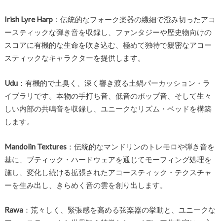
Irish Lyre Harp
：伝統的なフォーク楽器の繊細で澄み切ったアコ
ースティックな弾き音を収録し、ファンタジーや歴史物向けの
スコアに有機的な生命を吹き込む、極めて独特で親密なアコー
スティックなキャラクターを提供します。
Udu
：有機的で土臭く、深く響き渡る土鍋パーカッション・ラ
イブラリです。本物の手打ち音、低音のポップ音、そして生々
しい内部の共鳴音を収録し、ユニークなリズム・ベッドを構築
します。
Mandolin Textures
：伝統的なマンドリンのトレモロや弾き音を
基に、ブティック・ハードウェアを通じてモーフィング処理を
施し、変化し続ける拡張されたアコースティック・テクスチャ
ーを生み出し、きらめく音の雲を創り出します。
Rawa
：荒々しく、緊張感を高める弦楽器の挙動と、ユニークな