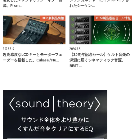
源、Prom…
れたシーケン…
DTM新製品情報
DTM製品最新セール情報
2026.8.5
2026.8.5
超⾼感度なLCD キーとモーターフェ
【35周年記念セール】ケルト音楽の
ーダーを搭載した、Cubase / Nu…
深淵に届くシネマティック音源、
BEST …