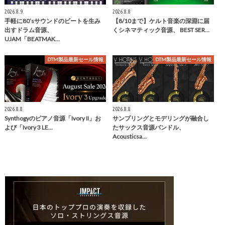
2026.8.9
2026.8.8
手軽に80’sサウンドのビートを生み
【8/10まで】ケルト音楽の深淵に届
出すドラム音源、
くシネマティック音源、 BEST SER…
UJAM「BEATMAK…
DTM製品最新セール情報
DTM製品最新セール情報
2026.8.8
2026.8.8
Synthogyのピアノ音源「Ivory II」お
サンプリングとモデリングが融合し
よび「Ivory 3 LE…
たサックス音源バンドル、
Acousticsa…