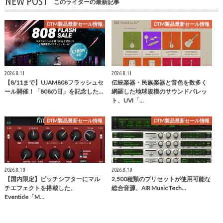
NEW POST
このライターの最新記事
DTM製品最新セール情報
DTM製品最新セール情報
2026.8.11
2026.8.11
【8/11まで】UJAM808フラッシュセ
伝統楽器・民族楽器と音色を数多く
ール開催！「808の日」を記念した…
網羅した地球規模のサウンドパレッ
ト、UVI「…
DTM製品最新セール情報
DTM製品最新セール情報
2026.8.10
2026.8.10
【国内限定】ピッチシフターにマル
2,500種類のプリセットが使用可能な
チエフェクトを搭載した、
総合音源、AIR Music Tech…
Eventide「M…