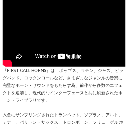
『FIRST CALL HORNS』は、ポップス、ラテン、ジャズ、ビッ
グバンド、ロックンロールなど、さまざまなジャンルの音楽に
完璧なホーン・サウンドをもたらす為、前作から多数のエフェ
クトを追加し、現代的なインターフェースと共に刷新されたホ
ーン・ライブラリです。
入念にサンプリングされたトランペット、ソプラノ、アルト、
テナー、バリトン・サックス、トロンボーン、フリューゲル ホ