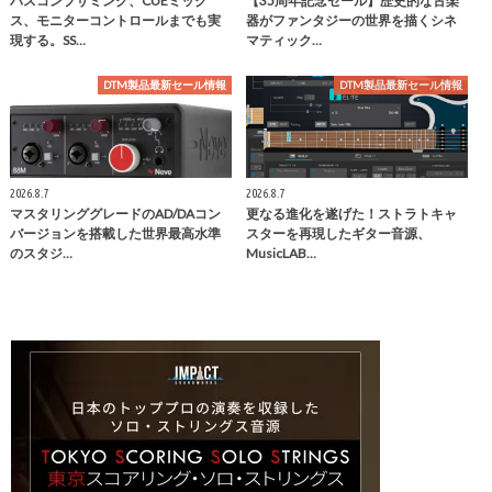
バスコンプサミング、CUEミック
【35周年記念セール】歴史的な古楽
ス、モニターコントロールまでも実
器がファンタジーの世界を描くシネ
現する。SS…
マティック…
DTM製品最新セール情報
DTM製品最新セール情報
2026.8.7
2026.8.7
マスタリンググレードのAD/DAコン
更なる進化を遂げた！ストラトキャ
バージョンを搭載した世界最高水準
スターを再現したギター音源、
のスタジ…
MusicLAB…