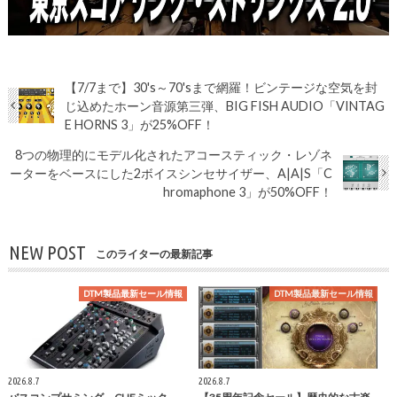
【7/7まで】30's～70'sまで網羅！ビンテージな空気を封
じ込めたホーン音源第三弾、BIG FISH AUDIO「VINTAG
E HORNS 3」が25%OFF！
8つの物理的にモデル化されたアコースティック・レゾネ
ーターをベースにした2ボイスシンセサイザー、A|A|S「C
hromaphone 3」が50%OFF！
NEW POST
このライターの最新記事
DTM製品最新セール情報
DTM製品最新セール情報
2026.8.7
2026.8.7