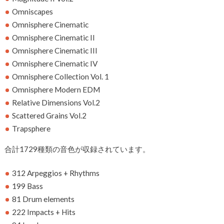
Omniscapes
Omnisphere Cinematic
Omnisphere Cinematic II
Omnisphere Cinematic III
Omnisphere Cinematic IV
Omnisphere Collection Vol. 1
Omnisphere Modern EDM
Relative Dimensions Vol.2
Scattered Grains Vol.2
Trapsphere
合計1729種類の音色が収録されています。
312 Arpeggios + Rhythms
199 Bass
81 Drum elements
222 Impacts + Hits