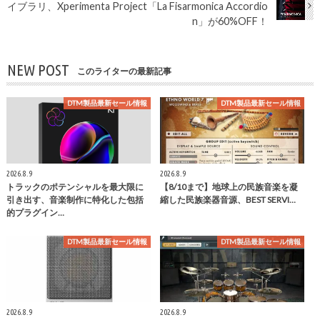
イブラリ、Xperimenta Project「La Fisarmonica Accordio
n」が60%OFF！
NEW POST
このライターの最新記事
DTM製品最新セール情報
DTM製品最新セール情報
2026.8.9
2026.8.9
トラックのポテンシャルを最大限に
【8/10まで】地球上の民族音楽を凝
引き出す、音楽制作に特化した包括
縮した民族楽器音源、BEST SERVI…
的プラグイン…
DTM製品最新セール情報
DTM製品最新セール情報
2026.8.9
2026.8.9