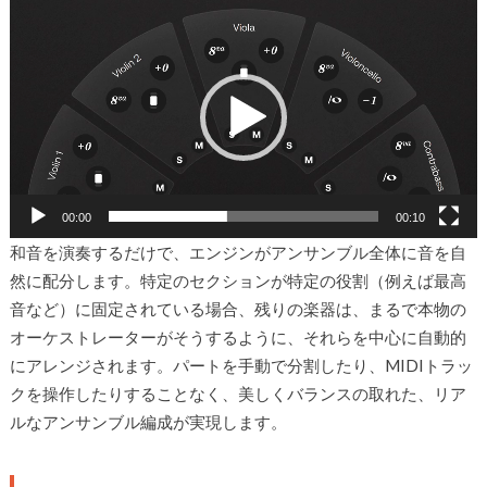
動
画
プ
レ
ー
ヤ
ー
00:00
00:10
和音を演奏するだけで、エンジンがアンサンブル全体に音を自
然に配分します。特定のセクションが特定の役割（例えば最高
音など）に固定されている場合、残りの楽器は、まるで本物の
オーケストレーターがそうするように、それらを中心に自動的
にアレンジされます。パートを手動で分割したり、MIDIトラッ
クを操作したりすることなく、美しくバランスの取れた、リア
ルなアンサンブル編成が実現します。