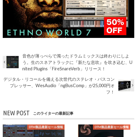
音色が薄っぺらで濁ったドラムミックスは終わりにしよ
う。生のスネアトラックに『新たな息吹』を吹き込む、U
nited Plugins「FireSnareVerb」リリース！
デジタル・リコールを備える次世代のステレオ・バスコン
プレッサー、WesAudio「ngBusComp」が25,000円オ
フ！
NEW POST
このライターの最新記事
DTM製品最新セール情報
DTM製品最新セール情報