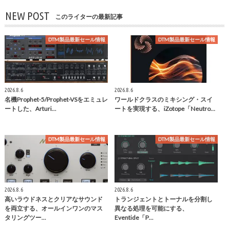
NEW POST
このライターの最新記事
DTM製品最新セール情報
DTM製品最新セール情報
2026.8.6
2026.8.6
名機Prophet-5/Prophet-VSをエミュレ
ワールドクラスのミキシング・スイ
ートした、Arturi…
ートを実現する、iZotope「Neutro…
DTM製品最新セール情報
DTM製品最新セール情報
2026.8.6
2026.8.6
高いラウドネスとクリアなサウンド
トランジェントとトーナルを分割し
を両立する、オールインワンのマス
異なる処理を可能にする、
タリングツー…
Eventide「P…