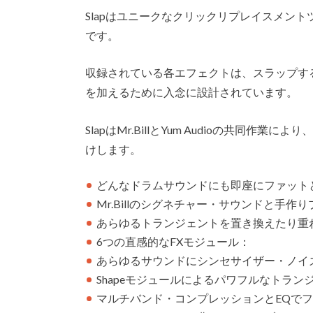
Slapはユニークなクリックリプレイスメン
です。
収録されている各エフェクトは、スラップす
を加えるために入念に設計されています。
SlapはMr.BillとYum Audioの共同作
けします。
どんなドラムサウンドにも即座にファット
Mr.Billのシグネチャー・サウンドと手作
あらゆるトランジェントを置き換えたり重
6つの直感的なFXモジュール：
あらゆるサウンドにシンセサイザー・ノイズ
Shapeモジュールによるパワフルなトラ
マルチバンド・コンプレッションとEQでフ