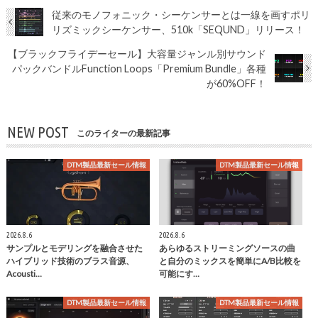
従来のモノフォニック・シーケンサーとは一線を画すポリ
リズミックシーケンサー、510k「SEQUND」リリース！
【ブラックフライデーセール】大容量ジャンル別サウンド
パックバンドルFunction Loops「Premium Bundle」各種
が60%OFF！
NEW POST
このライターの最新記事
DTM製品最新セール情報
DTM製品最新セール情報
2026.8.6
2026.8.6
サンプルとモデリングを融合させた
あらゆるストリーミングソースの曲
ハイブリッド技術のブラス音源、
と自分のミックスを簡単にA/B比較を
Acousti…
可能にす…
DTM製品最新セール情報
DTM製品最新セール情報