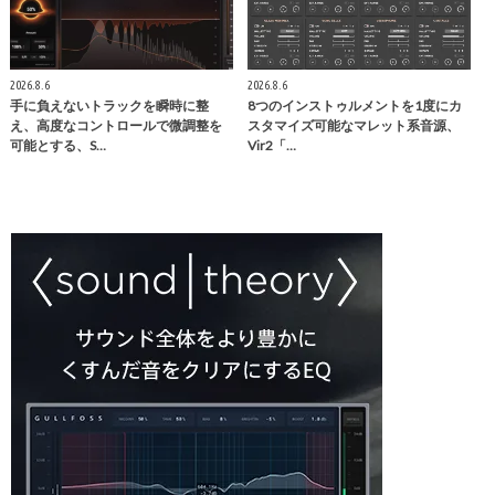
2026.8.6
2026.8.6
手に負えないトラックを瞬時に整
8つのインストゥルメントを1度にカ
え、高度なコントロールで微調整を
スタマイズ可能なマレット系音源、
可能とする、S…
Vir2「…