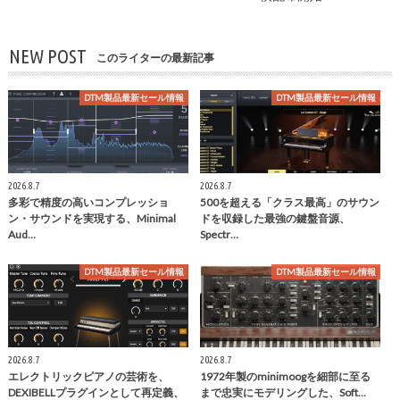
NEW POST
このライターの最新記事
DTM製品最新セール情報
DTM製品最新セール情報
2026.8.7
2026.8.7
多彩で精度の高いコンプレッショ
500を超える「クラス最高」のサウン
ン・サウンドを実現する、Minimal
ドを収録した最強の鍵盤音源、
Aud…
Spectr…
DTM製品最新セール情報
DTM製品最新セール情報
2026.8.7
2026.8.7
エレクトリックピアノの芸術を、
1972年製のminimoogを細部に至る
DEXIBELLプラグインとして再定義、
まで忠実にモデリングした、Soft…