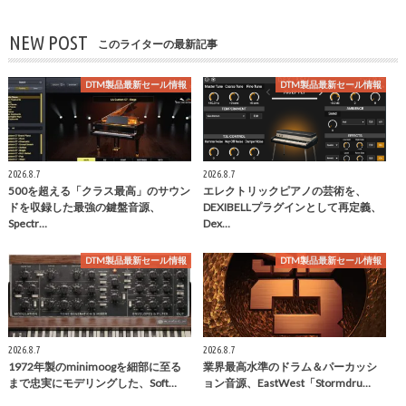
NEW POST
このライターの最新記事
DTM製品最新セール情報
DTM製品最新セール情報
2026.8.7
2026.8.7
500を超える「クラス最高」のサウン
エレクトリックピアノの芸術を、
ドを収録した最強の鍵盤音源、
DEXIBELLプラグインとして再定義、
Spectr…
Dex…
DTM製品最新セール情報
DTM製品最新セール情報
2026.8.7
2026.8.7
1972年製のminimoogを細部に至る
業界最高水準のドラム＆パーカッシ
まで忠実にモデリングした、Soft…
ョン音源、EastWest「Stormdru…