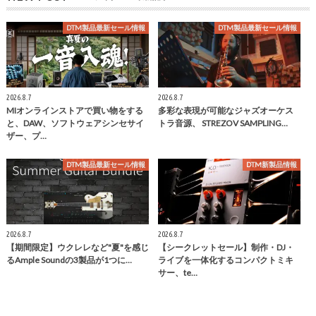
DTM製品最新セール情報
DTM製品最新セール情報
2026.8.7
2026.8.7
MIオンラインストアで買い物をする
多彩な表現が可能なジャズオーケス
と、DAW、ソフトウェアシンセサイ
トラ音源、 STREZOV SAMPLING…
ザー、プ…
DTM製品最新セール情報
DTM新製品情報
2026.8.7
2026.8.7
【期間限定】ウクレレなど"夏"を感じ
【シークレットセール】制作・DJ・
るAmple Soundの3製品が1つに…
ライブを一体化するコンパクトミキ
サー、te…