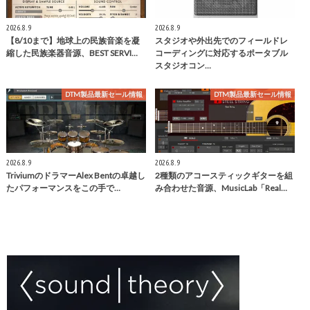
2026.8.9
2026.8.9
【8/10まで】地球上の民族音楽を凝
スタジオや外出先でのフィールドレ
縮した民族楽器音源、BEST SERVI…
コーディングに対応するポータブル
スタジオコン…
DTM製品最新セール情報
DTM製品最新セール情報
2026.8.9
2026.8.9
TriviumのドラマーAlex Bentの卓越し
2種類のアコースティックギターを組
たパフォーマンスをこの手で…
み合わせた音源、MusicLab「Real…