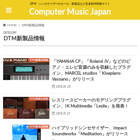
DTM・シンセサイザーのセール・新製品など音楽制作情報サイト
Computer Music Japan
HOME
DTM新製品情報
CATEGORY
DTM新製品情報
DTM新製品情報
「YAMAHA CP」「Roland JV」などのピ
アノ・エレピ音源のみを収録したプラグ
イン、MARCEL studios「Kivapiano
Vassano」がリリース
2018.01.28
DTM新製品情報
レスリースピーカーのモデリングプラグ
イン、IK Multimedia「Leslie」を発表！
2018.01.27
DTM新製品情報
ハイブリッドシンセサイザー、Impact
Soundworks「Meditation」がリリース