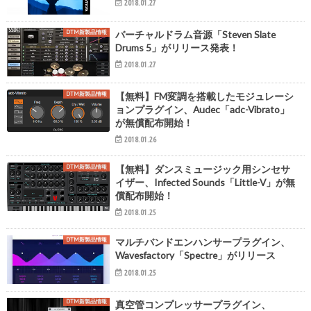
2018.01.27
DTM新製品情報
バーチャルドラム音源「Steven Slate
Drums 5」がリリース発表！
2018.01.27
DTM新製品情報
【無料】FM変調を搭載したモジュレーシ
ョンプラグイン、Audec「adc-Vibrato」
が無償配布開始！
2018.01.26
DTM新製品情報
【無料】ダンスミュージック用シンセサ
イザー、Infected Sounds「Little-V」が無
償配布開始！
2018.01.25
DTM新製品情報
マルチバンドエンハンサープラグイン、
Wavesfactory「Spectre」がリリース
2018.01.25
DTM新製品情報
真空管コンプレッサープラグイン、