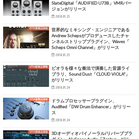
SlateDigital「AUDIFIED U73B」VMRバー
ジョンがリリース
2018.01.25
DTM新製品情報
世界的なミキシング・エンジニアである
Andrew Schepsがプロデュースしたチャ
ンネルストリッププラグイン、Waves「
Scheps Omni Channel」がリリース
2018.01.25
DTM新製品情報
ビオラを様々な奏法で演奏した音源ライ
ブラリ、Sound Dust「CLOUD VIOLA²」
がリリース
2018.01.24
DTM新製品情報
ドラムプロセッサープラグイン、
Audified「DW Drum Enhancer」がリリー
ス
2018.01.24
DTM新製品情報
3Dオーディオバイノーラル/リバーブプラ