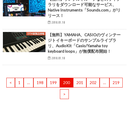
ラリをダウンロード可能なサービス、
Native Instruments「Sounds.com」がリ
リース！
2018.01.18
DTM新製品情報
【無料】YAMAHA、CASIOのヴィンテー
ジトイキーボードのサンプルライブラ
リ、AudioKit「Casio/Yamaha toy
keyboard loops」が無償配布開始！
2018.01.18
<
1
…
198
199
200
201
202
…
219
>