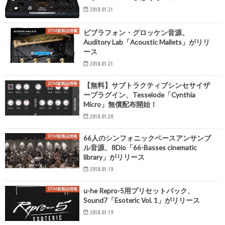
2018.01.21
DTM新製品情報
ビブラフォン・グロッケン音源、
Auditory Lab「Acoustic Mallets」がリリ
ース
2018.01.21
DTM新製品情報
【無料】サブトラクティブシンセサイザ
ープラグイン、Tesselode「Cynthia
Micro」無償配布開始！
2018.01.20
DTM新製品情報
66人のシンフォニックベースアンサンブ
ル音源、8Dio「66-Basses cinematic
library」がリリース
2018.01.19
DTM新製品情報
u-he Repro-5用プリセットパック、
Sound7「Esoteric Vol. 1」がリリース
2018.01.19