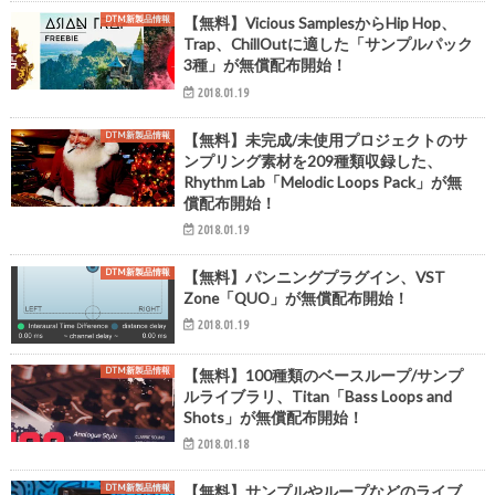
DTM新製品情報
【無料】Vicious SamplesからHip Hop、
Trap、ChillOutに適した「サンプルパック
3種」が無償配布開始！
2018.01.19
DTM新製品情報
【無料】未完成/未使用プロジェクトのサ
ンプリング素材を209種類収録した、
Rhythm Lab「Melodic Loops Pack」が無
償配布開始！
2018.01.19
DTM新製品情報
【無料】パンニングプラグイン、VST
Zone「QUO」が無償配布開始！
2018.01.19
DTM新製品情報
【無料】100種類のベースループ/サンプ
ルライブラリ、Titan「Bass Loops and
Shots」が無償配布開始！
2018.01.18
DTM新製品情報
【無料】サンプルやループなどのライブ