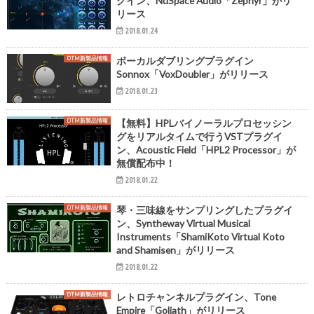
グイン、NuSpace Audio「Zephyr」がリ
リース
2018.01.24
DTM新製品情報
ボーカルダブリングプラグイン
Sonnox「VoxDoubler」がリリース
2018.01.23
DTM新製品情報
【無料】HPLバイノーラルプロセッシン
グをリアルタイムで行うVSTプラグイ
ン、Acoustic Field「HPL2 Processor」が
無償配布中！
2018.01.22
DTM新製品情報
琴・三味線をサンプリングしたプラグイ
ン、Syntheway Virtual Musical
Instruments「ShamiKoto Virtual Koto
and Shamisen」がリリース
2018.01.22
DTM新製品情報
レトロチャンネルプラグイン、Tone
Empire「Goliath」がリリース