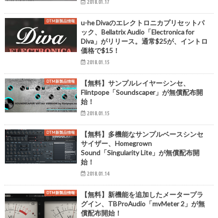
2018.01.17
DTM新製品情報
u-he Divaのエレクトロニカプリセットパ
ック、Bellatrix Audio「Electronica for
Diva」がリリース。通常$25が、イントロ
価格で$15！
2018.01.15
DTM新製品情報
【無料】サンプルレイヤーシンセ、
Flintpope「Soundscaper」が無償配布開
始！
2018.01.15
DTM新製品情報
【無料】多機能なサンプルベースシンセ
サイザー、Homegrown
Sound「Singularity Lite」が無償配布開
始！
2018.01.14
DTM新製品情報
【無料】新機能を追加したメータープラ
グイン、TBProAudio「mvMeter 2」が無
償配布開始！