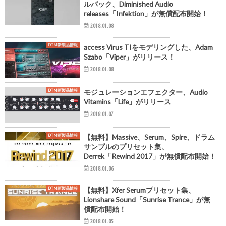
ルパック、Diminished Audio
releases「Infektion」が無償配布開始！
2018.01.08
DTM新製品情報
access Virus TIをモデリングした、Adam
Szabo「Viper」がリリース！
2018.01.08
DTM新製品情報
モジュレーションエフェクター、Audio
Vitamins「Life」がリリース
2018.01.07
DTM新製品情報
【無料】Massive、Serum、Spire、ドラム
サンプルのプリセット集、
Derrek「Rewind 2017」が無償配布開始！
2018.01.06
DTM新製品情報
【無料】Xfer Serumプリセット集、
Lionshare Sound「Sunrise Trance」が無
償配布開始！
2018.01.05