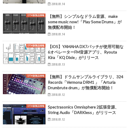
2018.01.14
DTM新製品情報
【無料】シンプルなドラム音源、make
some music now!「Play Some Drums」が
無償配布開始！
2018.01.14
DTM新製品情報
【iOS】YAMAHA DX7パッチが使用可能な
6オペレーターFM音源アプリ、Ryouta
Kira「KQ Dixie」がリリース
2018.01.13
DTM新製品情報
【無料】ドラムサンプルライブラリ、324
Records「Vermona DRM1 」「Arturia
Drumbrute drum」が無償配布開始！
2018.01.12
DTM新製品情報
Spectrasonics Omnisphere 2拡張音源、
String Audio「DARKless」がリリース
2018.01.12