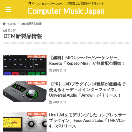
DTM・シンセサイザーのセール・新製品など音楽制作情報サイト
Computer Music Japan
HOME
DTM新製品情報
CATEGORY
DTM新製品情報
DTM新製品情報
【無料】MIDIルーパー/シーケンサー、
Repeto「Repeto Mini」が無償配布開始！
2018.01.17
DTM新製品情報
【PR】UADプラグイン14種類が低価格で
使えるオーディオインターフェイス、
Universal Audio「Arrow」がリリース！
2018.01.17
DTM新製品情報
Urei LA4をモデリングしたコンプレッサー
プラグイン、Fuse Audio Labs「THE VCL-
4」がリリース