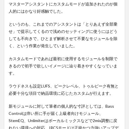
マスターアシスタントにカスタムモードが追加されたのが個
人的にはかなり好感触でした。
というのも、これまでのアシスタントは「とりあえず全部乗
せ」で提示してくるので浅めのセッティングに使うにはどう
しても不向きで、ひとまず解析させて不要なモジュールを除
く、という作業が発生していました。
カスタムモードであれば最初に使用するモジュールを制限で
きるので初手で欲しいイメージに辿り着きやすくなっていま
す。
ラウドネスも設定LUFS、ピークレベル、トゥルピーク有無と
必要十分な項目で納品環境に応じたカスタムが行えます。
新モジュールに対して筆者の個人的な寸評としては、Bass
Controlは痒い所に手が届く上級者向けモジュール、
StemEQ、Unlimiterはボーカルミックスなどで2mix調整に戻
れない環境への対応、IRC5モードは正統かつ力強いアップデ