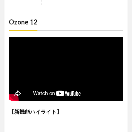
1
Ozone
12
Ozone 12
1.1
Stem
EQ
1.2
Bass
Control
1.3
Unlimiter
1.4
IRC 5 モ
ード
（Maximizer）
1.5
Custom
【新機能ハイライト】
Assistant
2
使用