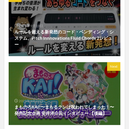
2025年9月19日
ルールを超える新発想のコード・ベンディング・シ
ステム、Pitch Innnovations Fluid Chords 2レビュ
ー
Next
2025年9月22日
まものろKAI!〜まもるクンは呪われてしまった！〜
発売記念企画 安井洋介氏インタビュー 【後編】