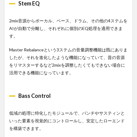
感や
Stem EQ
音質
につ
いて
2mix音源からボーカル、ベース、ドラム、その他の4ステムを
2.1
AIが自動で分離し、それぞれに個別のEQ処理を適用できま
今後
す。
に期
待し
たい
Master Rebalanceという3ステムの音量調整機能は既にありま
部分
したが、それを進化したような機能になっていて、昔の音源
2.2
をリマスターするなど2mixを調整したくてもできない場合に
CPU
活用できる機能になっています。
負荷
3
まと
Bass Control
め
低域の処理に特化したモジュールで、パンチやサスティンと
いった要素を視覚的にコントロールし、安定したローエンド
を構築できます。