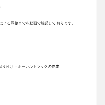
ど
r4による調整までを動画で解説して おります。
の貼り付け ・ボーカルトラックの作成