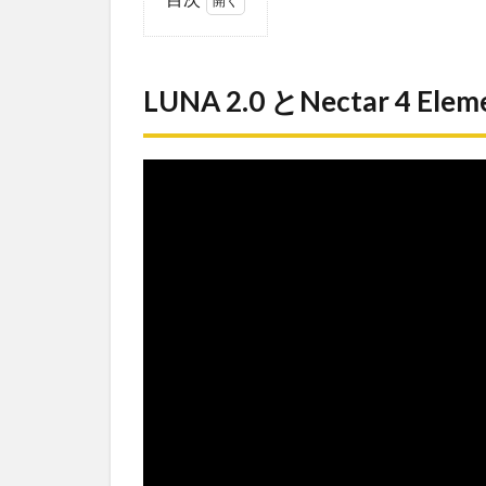
1
LUNA 2.0
とNectar
LUNA 2.0 とNectar 4
4
Elements
を使って
歌ってみ
た
1.1
製品
概要
1.2
音・
性
能・
特
徴・
使い
方な