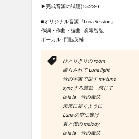
▶完成音源の試聴(15:23~)
■オリジナル音源『Luna Session』
作詞・作曲・編曲 : 炭竃智弘
ボーカル : 門脇英輔
ひとりきりの room
照らされて Luna light
音の宇宙で探す my tune
sync する鼓動 感じて
la la la 音の魔法
未来に届くように
Luna の空に響け
君と僕の melody
la la la 音の魔法