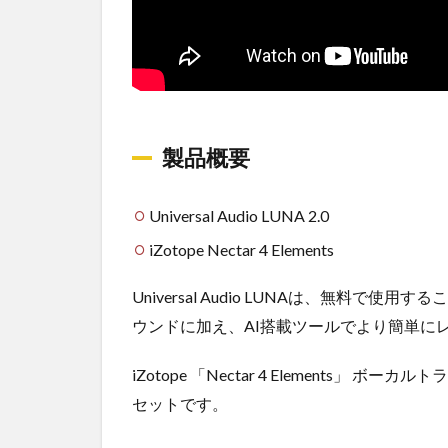
ど
1.3
一押
しポ
イン
ト!
製品概要
1.4
改善
して
Universal Audio LUNA 2.0
ほし
iZotope Nectar 4 Elements
いポ
イン
Universal Audio LUNAは、無料
ト
ウンドに加え、AI搭載ツールでより簡単に
2
ま
iZotope 「Nectar 4 Elements
と
め
セットです。