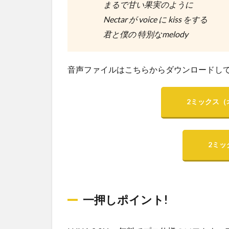
まるで甘い果実のように
Nectar が voice に kiss をする
君と僕の 特別なmelody
音声ファイルはこちらからダウンロードし
2ミックス（
2ミッ
一押しポイント!